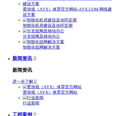
爱游戏（AYX）体育官方网站-AYX.COM 网络建
设方案
智能化机房建设及动环监测
分支组网及移动办公
智能化组网解决方案
新闻资讯

新闻资讯
进一步了解

爱游戏（AYX）体育官方网站
行业新闻
工程案例
