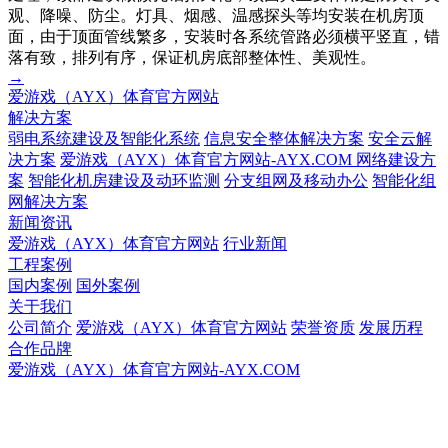
观、降噪、防尘。灯具、烟感、温感探头等均安装在机房顶
面，由于顶面管线繁多，安装时各系统管路必须横平竖直，错
落有致，排列有序，保证机房底部整体性、美观性。
→
爱游戏（AYX）体育官方网站
解决方案
弱电系统建设及智能化系统
信息安全整体解决方案
安全云解
决方案
爱游戏（AYX）体育官方网站-AYX.COM 网络建设方
案
智能化机房建设及动环监测
分支组网及移动办公
智能化组
网解决方案
新闻资讯
爱游戏（AYX）体育官方网站
行业新闻
工程案例
国内案例
国外案例
关于我们
公司简介
爱游戏（AYX）体育官方网站
荣誉资质
发展历程
合作品牌
爱游戏（AYX）体育官方网站-AYX.COM
爱游戏（AYX）体育官方网站-AYX.COM