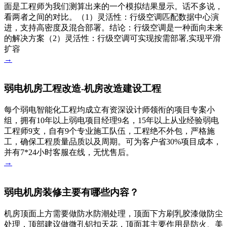
面是工程师为我们测算出来的一个模拟结果显示。话不多说，
看两者之间的对比。（1）灵活性：行级空调匹配数据中心演
进，支持高密度及混合部署。结论：行级空调是一种面向未来
的解决方案（2）灵活性：行级空调可实现按需部署,实现平滑
扩容
→
弱电机房工程改造-机房改造建设工程
每个弱电智能化工程均成立有资深设计师领衔的项目专案小
组，拥有10年以上弱电项目经理9名，15年以上从业经验弱电
工程师9支，自有9个专业施工队伍，工程绝不外包，严格施
工，确保工程质量品质以及周期。可为客户省30%项目成本，
并有7*24小时客服在线，无忧售后。
→
弱电机房装修主要有哪些内容？
机房顶面上方需要做防水防潮处理，顶面下方刷乳胶漆做防尘
处理，顶部建议做微孔铝扣天花，顶面其主要作用是防火、美